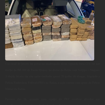
Um casal de jovens foi preso na madrugada desta segunda-feira (23) em um
trecho da BR-110 de Paulo Afonso, na divisa da Bahia com Sergipe e Alagoas.
A dupla levava em um carro roubado quase 70 quilos de drogas. Segundo a
Polícia Rodoviária Federal (PRF) na Bahia, a ação contou com apoio da Polícia
Militar da Bahia.
Passava das 3h, quando uma equipe da PRF resolveu abordar um