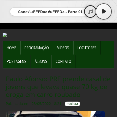
Conex\uFFFDnot\uFFFDa - Parte 01
HOME
PROGRAMAÇÃO
VÍDEOS
LOCUTORES
POSTAGENS
ÁLBUNS
CONTATO
Paulo Afonso: PRF prende casal de
jovens que levava quase 70 kg de
droga em carro roubado
Publicada em: 23/05/2022 18:21 -
POLÍCIA