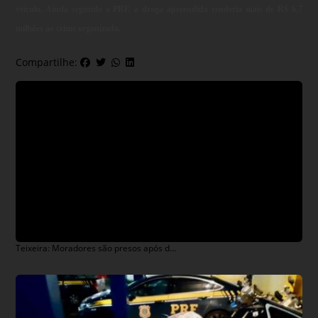
veículo. Ainda segundo a PRF, a droga apreendida renderia mais de R$ 6,7
milhões ao crime organizado.
Compartilhe:
Teixeira: Moradores são presos após desobedecer a isolamento e desacatar PMs