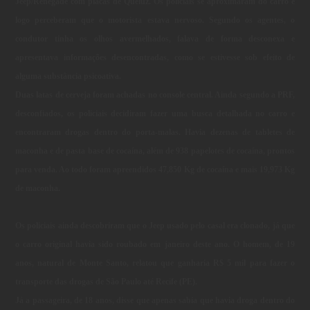
Jeep/Renegade com placas de Queluz. Os policiais se aproximaram do carro e
logo perceberam que o motorista estava nervoso. Segundo os agentes, o
condutor tinha os olhos avermelhados, falava de forma desconexa e
apresentava informações desencontradas, como se estivesse sob efeito de
alguma substância psicoativa.
Duas latas de cerveja foram achadas no console central. Ainda segundo a PRF,
desconfiados, os policiais decidiram fazer uma busca detalhada no carro e
encontraram drogas dentro do porta-malas. Havia dezenas de tabletes de
maconha e de pasta base de cocaína, além de 938 papelotes de cocaína, prontos
para venda. Ao todo foram apreendidos 47,850 Kg de cocaína e mais 19,973 Kg
de maconha.
Os policiais ainda descobriram que o Jeep usado pelo casal era clonado, já que
o carro original havia sido roubado em janeiro deste ano. O homem, de 19
anos, natural de Monte Santo, relatou que ganharia R$ 5 mil para fazer o
transporte das drogas de São Paulo até Recife (PE).
Já a passageira, de 18 anos, disse que apenas sabia que havia droga dentro do